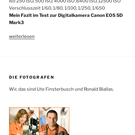
Iso 250 ISO, 500 ISO, 4000 ISO ,6400 ISO, 12500 ISO
Verschlusszeit 1/60, 1/80, 1/100, 1/250, 1/650
Mein Fazit im Test zur Digitalkamera Canon EOS 5D
Mark3
„Erfahrungsbericht:
weiterlesen
Canon
EOS
5D
Mark
3
DIE FOTOGRAFEN
–
Videoqualtität
Wir, das sind Ute Finsterbusch und Ronald Biallas.
–
Köln
bei
Nacht“