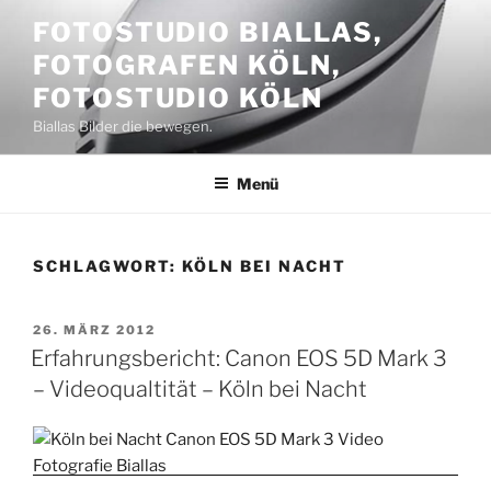
Zum
FOTOSTUDIO BIALLAS,
Inhalt
FOTOGRAFEN KÖLN,
springen
FOTOSTUDIO KÖLN
Biallas Bilder die bewegen.
Menü
SCHLAGWORT:
KÖLN BEI NACHT
VERÖFFENTLICHT
26. MÄRZ 2012
AM
Erfahrungsbericht: Canon EOS 5D Mark 3
– Videoqualtität – Köln bei Nacht