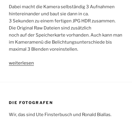
Dabei macht die Kamera selbständig 3 Aufnahmen
hintereinander und baut sie dann in ca.
3 Sekunden zu einem fertigen JPG HDR zusammen.
Die Original Raw Dateien sind zusätzlich
noch auf der Speicherkarte vorhanden. Auch kann man
im Kameramenü die Belichtungsunterschiede bis
maximal 3 Blenden voreinstellen.
„Test
weiterlesen
/
Erfahrungsbericht:
Canon
EOS
5D
DIE FOTOGRAFEN
Mark
3
Wir, das sind Ute Finsterbusch und Ronald Biallas.
HDR“