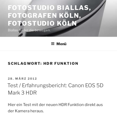
Zum
FOTOSTUDIO BIALLAS,
Inhalt
FOTOGRAFEN KÖLN,
springen
FOTOSTUDIO KÖLN
Biallas Bilder die bewegen.
Menü
SCHLAGWORT:
HDR FUNKTION
VERÖFFENTLICHT
28. MÄRZ 2012
AM
Test / Erfahrungsbericht: Canon EOS 5D
Mark 3 HDR
Hier ein Test mit der neuen HDR Funktion direkt aus
der Kamera heraus.